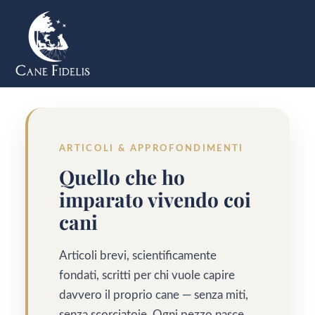
Vai
al
contenuto
ARTICOLI & APPROFONDIMENTI
Quello che ho
imparato vivendo coi
cani
Articoli brevi, scientificamente
fondati, scritti per chi vuole capire
davvero il proprio cane — senza miti,
senza scorciatoie. Ogni pezzo nasce