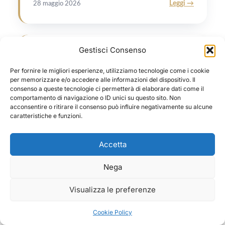
Leggi →
28 maggio 2026
Gestisci Consenso
MENTE E CERVELLO
La memoria che resiste: perché la
Per fornire le migliori esperienze, utilizziamo tecnologie come i cookie
paura nei cani non si cancella
per memorizzare e/o accedere alle informazioni del dispositivo. Il
consenso a queste tecnologie ci permetterà di elaborare dati come il
comportamento di navigazione o ID unici su questo sito. Non
Le memorie di paura non si dimenticano: si
acconsentire o ritirare il consenso può influire negativamente su alcune
sovrappongono. Cosa significa per il lavoro con
caratteristiche e funzioni.
un cane spaventato.…
Accetta
Leggi →
28 maggio 2026
Nega
Visualizza le preferenze
Cookie Policy
WEBINAR GRATUITO · 10 SETTEMBRE