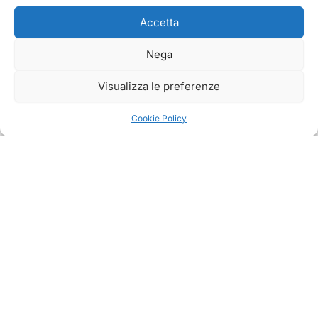
Accetta
Nega
Visualizza le preferenze
Cookie Policy
ATTIVITA
Puppy Class
PROGETTO CINOFILO ITALIANO ·
Educazione Base
ZIMELLA (VR)
Educazione Avanzata
Educazione cinofila scientifica, sport e
Addestramento
pensione cani da oltre 15 anni.
Attivazione Mentale
Preparazione CAE-1