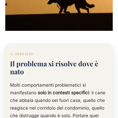
CONSULENZA · ZONA VERONA E PROVINCIA
Il problema si risolve dove
è nato
IL SERVIZIO
Il problema si risolve dove è
Colloquio preliminare gratuito · Follow-up
nato
incluso nelle sessioni.
Molti comportamenti problematici si
manifestano
solo in contesti specifici
: il cane
che abbaia quando sei fuori casa, quello che
reagisce nel corridoio del condominio, quello
che distrugge quando è solo. Portare quel