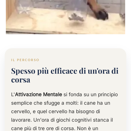
BENESSERE · STIMOLAZIONE COGNITIVA
Spesso più efficace di
un'ora di corsa
IL PERCORSO
Spesso più efficace di un'ora di
Per cani iperattivi, distruttivi, ansiosi, o
corsa
semplicemente curiosi.
L'
Attivazione Mentale
si fonda su un principio
semplice che sfugge a molti: il cane ha un
cervello, e quel cervello ha bisogno di
lavorare. Un'ora di giochi cognitivi stanca il
cane più di tre ore di corsa. Non è un