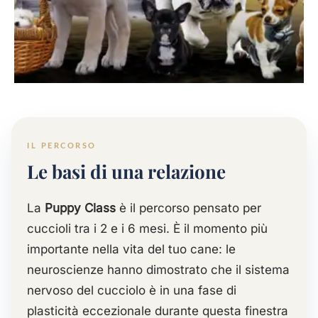
EDUCAZIONE · 2-6 MESI
Le basi di una relazione
IL PERCORSO
Il momento più importante nella vita del
Le basi di una relazione
tuo cane.
La
Puppy Class
è il percorso pensato per
cuccioli tra i 2 e i 6 mesi. È il momento più
importante nella vita del tuo cane: le
neuroscienze hanno dimostrato che il sistema
nervoso del cucciolo è in una fase di
plasticità eccezionale durante questa finestra