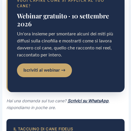
VUOI CAPIRE COME SI APPLICA AL TUO
CANE?
Webinar gratuito · 10 settembre
2026
Un'ora insieme per smontare alcuni dei miti più
diffusi sulla cinofilia e mostrarti come si lavora
davvero col cane, quello che racconto nei reel,
raccontato per intero.
Iscriviti al webinar →
Hai una domanda sul tuo cane?
Scrivici su WhatsApp
,
rispondiamo in poche ore.
IL TACCUINO DI CANE FIDELIS