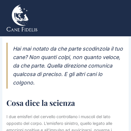
Vai
al
contenuto
Hai mai notato da che parte scodinzola il tuo
cane? Non quanti colpi, non quanto veloce,
da che parte. Quella direzione comunica
qualcosa di preciso. E gli altri cani lo
colgono.
Cosa dice la scienza
I due emisferi del cervello controllano i muscoli del lato
opposto del corpo. L’emisfero sinistro, quello legato alle
emozioni positive e all’impulso ad avvicinarsi, governa i