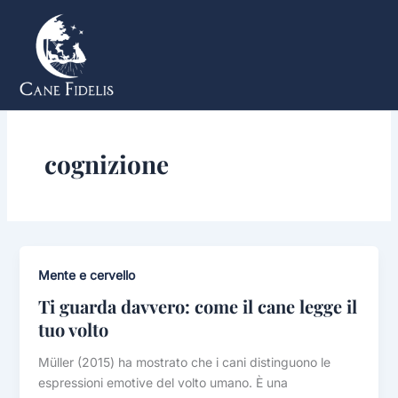
Vai
al
contenuto
cognizione
Mente e cervello
Ti guarda davvero: come il cane legge il
tuo volto
Müller (2015) ha mostrato che i cani distinguono le
espressioni emotive del volto umano. È una