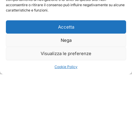
acconsentire o ritirare il consenso può influire negativamente su alcune
caratteristiche e funzioni.
Accetta
Nega
Visualizza le preferenze
Cookie Policy
ATTIVITA
Puppy Class
PROGETTO CINOFILO ITALIANO ·
Educazione Base
ZIMELLA (VR)
Educazione Avanzata
Educazione cinofila scientifica, sport e
Addestramento
pensione cani da oltre 15 anni.