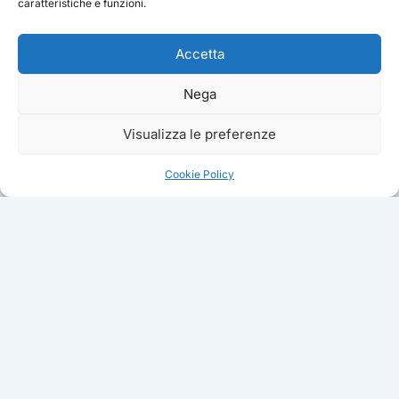
caratteristiche e funzioni.
Accetta
Nega
Visualizza le preferenze
Cookie Policy
ATTIVITA
Puppy Class
PROGETTO CINOFILO ITALIANO ·
Educazione Base
ZIMELLA (VR)
Educazione Avanzata
Educazione cinofila scientifica, sport e
Addestramento
pensione cani da oltre 15 anni.
Attivazione Mentale