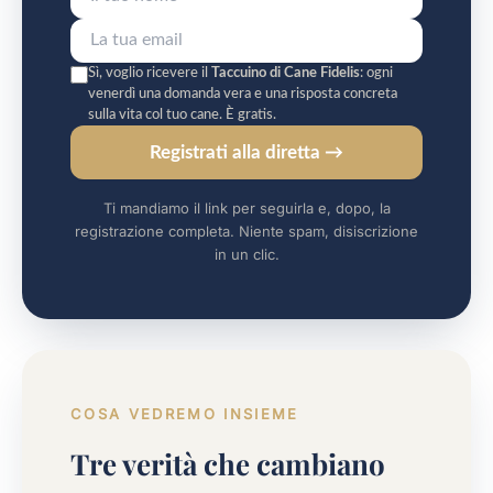
Sì, voglio ricevere il
Taccuino di Cane Fidelis
: ogni
venerdì una domanda vera e una risposta concreta
sulla vita col tuo cane. È gratis.
Registrati alla diretta →
Ti mandiamo il link per seguirla e, dopo, la
registrazione completa. Niente spam, disiscrizione
in un clic.
COSA VEDREMO INSIEME
Tre verità che cambiano